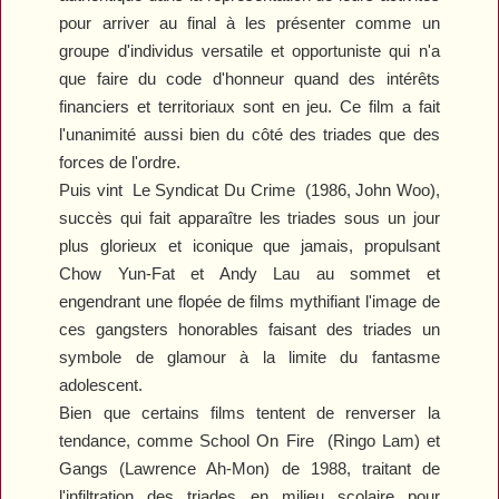
pour arriver au final à les présenter comme un
groupe d'individus versatile et opportuniste qui n'a
que faire du code d'honneur quand des intérêts
financiers et territoriaux sont en jeu. Ce film a fait
l'unanimité aussi bien du côté des triades que des
forces de l'ordre.
Puis vint
Le Syndicat Du Crime
(1986, John Woo),
succès qui fait apparaître les triades sous un jour
plus glorieux et iconique que jamais, propulsant
Chow Yun-Fat et Andy Lau au sommet et
engendrant une flopée de films mythifiant l'image de
ces gangsters honorables faisant des triades un
symbole de glamour à la limite du fantasme
adolescent.
Bien que certains films tentent de renverser la
tendance, comme
School On Fire
(Ringo Lam) et
Gangs
(Lawrence Ah-Mon) de 1988, traitant de
l'infiltration des triades en milieu scolaire pour