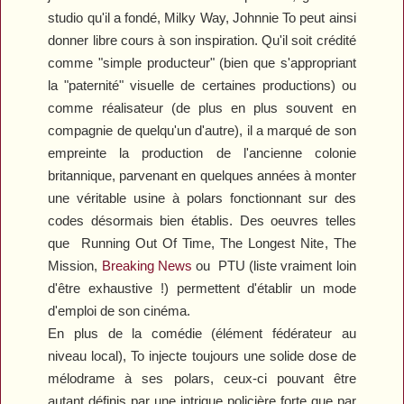
studio qu'il a fondé, Milky Way, Johnnie To peut ainsi
donner libre cours à son inspiration. Qu'il soit crédité
comme "simple producteur" (bien que s'appropriant
la "paternité" visuelle de certaines productions) ou
comme réalisateur (de plus en plus souvent en
compagnie de quelqu'un d'autre), il a marqué de son
empreinte la production de l'ancienne colonie
britannique, parvenant en quelques années à monter
une véritable usine à polars fonctionnant sur des
codes désormais bien établis. Des oeuvres telles
que
Running Out Of Time
,
The Longest Nite
,
The
Mission
,
Breaking News
ou
PTU
(liste vraiment loin
d'être exhaustive !) permettent d'établir un mode
d'emploi de son cinéma.
En plus de la comédie (élément fédérateur au
niveau local), To injecte toujours une solide dose de
mélodrame à ses polars, ceux-ci pouvant être
autant définis par une intrigue policière forte que par