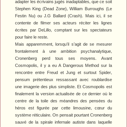
adapter les écrivains jugés inadaptables, que ce soit
Stephen King (
Dead Zone
), William Burroughs (
Le
Festin Nu
) ou J.G Ballard (
Crash
). Mais ici, il se
contente de filmer ses acteurs réciter les lignes
écrites par DeLillo, comptant sur les spectateurs
pour faire le reste.
Mais apparemment, lorsqu’il s’agit de se mesurer
frontalement à une ambition psychanalytique,
Cronenberg perd tous ses moyens. Avant
Cosmopolis
, il y a eu
A Dangerous Method
sur la
rencontre entre Freud et Jung et surtout
Spider
,
pensum prétentieux ressassant avec roublardise
une imagerie des plus simpliste. Et
Cosmopolis
est
finalement la version actualisée de ce dernier où le
centre de la toile des méandres des pensées du
héros est figurée par cette limousine, cœur du
système réticulaire. On pensait pourtant Cronenberg
sauvé de la spirale infernale autiste dans laquelle