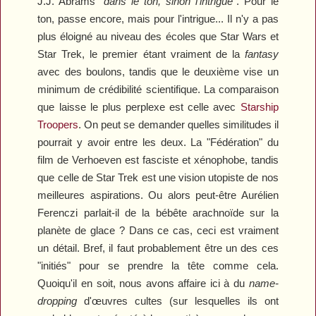
J.J. Abrams "
dans le ton, sinon l'intrigue
". Pour le
ton, passe encore, mais pour l'intrigue... Il n'y a pas
plus éloigné au niveau des écoles que
Star Wars
et
Star Trek
, le premier étant vraiment de la
fantasy
avec des boulons, tandis que le deuxième vise un
minimum de crédibilité scientifique. La comparaison
que laisse le plus perplexe est celle avec
Starship
Troopers
. On peut se demander quelles similitudes il
pourrait y avoir entre les deux. La "Fédération" du
film de Verhoeven est fasciste et xénophobe, tandis
que celle de
Star Trek
est une vision utopiste de nos
meilleures aspirations. Ou alors peut-être Aurélien
Ferenczi parlait-il de la bébête arachnoïde sur la
planète de glace ? Dans ce cas, ceci est vraiment
un détail. Bref, il faut probablement être un des ces
"initiés" pour se prendre la tête comme cela.
Quoiqu'il en soit, nous avons affaire ici à du
name-
dropping
d'œuvres cultes (sur lesquelles ils ont