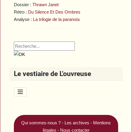
Dossier :
Thrawn Janet
Rétro :
Du Silence Et Des Ombres
Analyse :
La trilogie de la paranoïa
Le vestiaire de L'ouvreuse
Qui sommes-nous ?
-
Les archives
-
Mentions
légales
-
Nous contacter