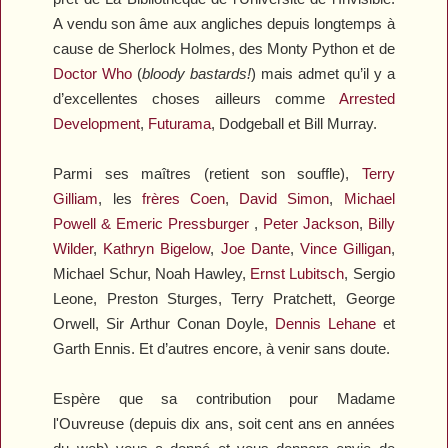
A vendu son âme aux angliches depuis longtemps à
cause de
Sherlock Holmes
, des Monty Python et de
Doctor Who
(
bloody bastards!
) mais admet qu’il y a
d’excellentes choses ailleurs comme
Arrested
Development
,
Futurama
,
Dodgeball
et Bill Murray.
Parmi ses maîtres (retient son souffle),
Terry
Gilliam
, les
frères Coen
,
David Simon
,
Michael
Powell & Emeric Pressburger
,
Peter Jackson
,
Billy
Wilder
,
Kathryn Bigelow
,
Joe Dante
,
Vince Gilligan
,
Michael Schur, Noah Hawley,
Ernst Lubitsch
, Sergio
Leone, Preston Sturges, Terry Pratchett, George
Orwell, Sir Arthur Conan Doyle,
Dennis Lehane
et
Garth Ennis. Et d’autres encore, à venir sans doute.
Espère que sa contribution pour Madame
l'Ouvreuse (depuis dix ans, soit cent ans en années