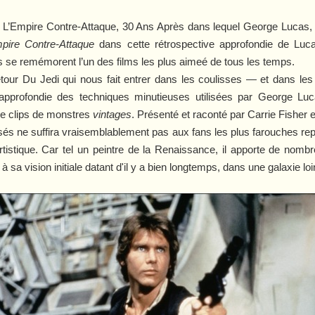
L’Empire Contre-Attaque,
30 Ans Après
dans lequel George Lucas,
pire Contre-Attaque
dans cette rétrospective approfondie de Lu
es se remémorent l’un des films les plus aimeé de tous les temps.
etour Du Jedi
qui nous fait entrer
dans les coulisses — et dans l
approfondie des techniques minutieuses utilisées par George Luc
de clips de monstres
vintages
. Présenté et raconté par Carrie Fisher e
isés ne suffira vraisemblablement pas aux fans les plus farouches r
tistique. Car tel un peintre de la Renaissance, il apporte de nom
sa vision initiale datant d'il y a bien longtemps, dans une galaxie loin