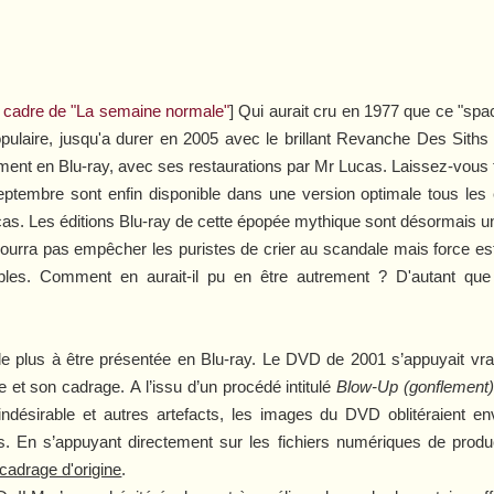
le cadre de "La semaine normale"
] Qui aurait cru en 1977 que ce "spa
opulaire, jusqu'a durer en 2005 avec le brillant
Revanche Des Sith
nt en Blu-ray, avec ses restaurations par Mr Lucas. Laissez-vous ten
septembre sont enfin disponible dans une version optimale tous le
cas. Les éditions Blu-ray de cette épopée mythique sont désormais un
urra pas empêcher les puristes de crier au scandale mais force est 
les. Comment en aurait-il pu en être autrement ? D'autant qu
 le plus à être présentée en Blu-ray. Le DVD de 2001 s’appuyait vr
e et son cadrage. A l’issu d’un procédé intitulé
Blow-Up (gonflement
désirable et autres artefacts, les images du DVD oblitéraient en
s. En s’appuyant directement sur les fichiers numériques de produc
 cadrage d'origine
.