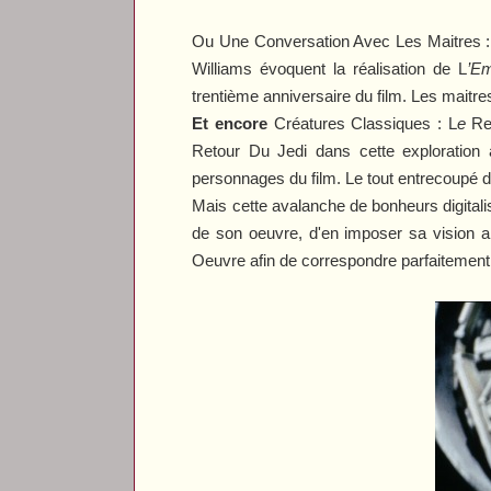
Ou
Une Conversation Avec Les Maitres :
Williams évoquent la réalisation de
L
’Em
trentième anniversaire du film. Les maitr
Et encore
Créatures Classiques : L
e
R
R
etour Du Jedi
dans cette exploration 
personnages du film. Le tout entrecoupé 
Mais cette avalanche de bonheurs digital
de son oeuvre, d'en imposer sa vision ar
Oeuvre afin de correspondre parfaitement à 