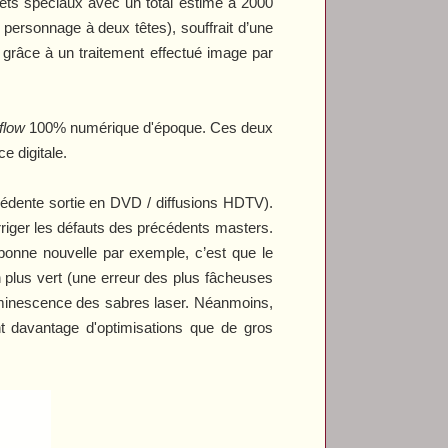
ffets spéciaux avec un total estimé à 2000
personnage à deux têtes), souffrait d’une
 grâce à un traitement effectué image par
flow
100% numérique d'époque. Ces deux
e digitale.
récédente sortie en DVD / diffusions HDTV).
corriger les défauts des précédents masters.
 bonne nouvelle par exemple, c’est que le
 plus vert (une erreur des plus fâcheuses
luminescence des sabres laser. Néanmoins,
nt davantage d'optimisations que de gros