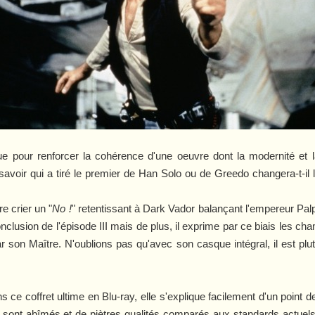
ue pour renforcer la cohérence d'une oeuvre dont la modernité et l
voir qui a tiré le premier de Han Solo ou de Greedo changera-t-il l'
e crier un "
No !
" retentissant à Dark Vador balançant l'empereur Palp
nclusion de l'épisode III mais de plus, il exprime par ce biais les c
r son Maître. N'oublions pas qu'avec son casque intégral, il est plut
s ce coffret ultime en Blu-ray, elle s'explique facilement d'un point 
sont abîmés et de piètres qualités comparés aux standards actuels. 