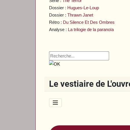
Série :
The Terror
Dossier :
Hugues-Le-Loup
Dossier :
Thrawn Janet
Rétro :
Du Silence Et Des Ombres
Analyse :
La trilogie de la paranoïa
Le vestiaire de L'ouv