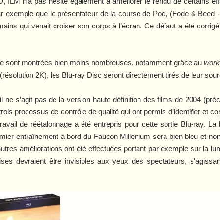
HD, ILM n’a pas hésité également à améliorer le rendu de certains e
r exemple que le présentateur de la course de Pod, (Fode & Beed - 
ins qui venait croiser son corps à l’écran. Ce défaut a été corrigé
ns se sont montrées bien moins nombreuses, notamment grâce au
work
résolution 2K), les Blu-ray Disc seront directement tirés de leur sourc
, il ne s’agit pas de la version haute définition des films de 2004 (p
trois processus de contrôle de qualité qui ont permis d’identifier et 
ravail de réétalonnage a été entrepris pour cette sortie Blu-ray. La
ier entraînement à bord du Faucon Millenium sera bien bleu et non
autres améliorations ont été effectuées portant par exemple sur la 
ses devraient être invisibles aux yeux des spectateurs, s'agissa