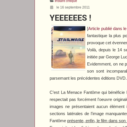
Instant critique
le 16 septembre 2011
YEEEEEES !
[
Article publié dans 
fantastique la plus p
provoque cet évenneme
Voilà, depuis le 14 
initiée par George Lu
Evidemment, on ne po
son sont incomparab
parsemant les précédentes éditions DVD.
C’est
La Menace Fantôme
qui bénéficie
respectait pas forcément l'oeuvre original
images ne présentaient aucun élément in
sections latérales de l’image manquante
Fantôme
présente, enfin, le film dans son